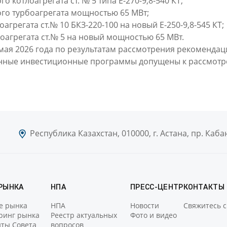
го котлоагрегата ст. № 5 типа Е-270-9,8-540 КТ;
вого турбоагрегата мощностью 65 МВт;
оагрегата ст.№ 10 БКЗ-220-100 на новый Е-250-9,8-545 КТ;
рбоагрегата ст.№ 5 на новый мощностью 65 МВт.
мая 2026 года по результатам рассмотрения рекомендац
азанные инвестиционные программы допущены к рассмотр
Республика Казахстан, 010000, г. Астана, пр. Каб
 РЫНКА
НПА
ПРЕСС-ЦЕНТР
КОНТАКТЫ
е рынка
НПА
Новости
Свяжитесь с
ринг рынка
Реестр актуальных
Фото и видео
ты Совета
вопросов