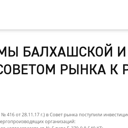
МЫ БАЛХАШСКОЙ И
СОВЕТОМ РЫНКА К 
К № 416 от 28.11.17 г.) в Совет рынка поступили инвес
нергопроизводящих организаций: