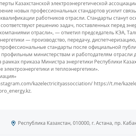
перты Казахстанской электроэнергетической ассоциации
ение новых профессиональных стандартов усилит связь
 квалификации работников отрасли. Стандарты станут 
 соответствуют решению задач, поставленных перед энер
 компаниями отрасли», — отметил председатель КЭА, Та
нергетики — производство, передачу, диспетчеризацию
е профессиональные стандарты после официальной публ
 профильным министерствам и работодателям отрасли д
 рамках приказа Министра энергетики Республики Казахс
 электроэнергетики и теплоэнергетики».
циация»
nstagram.com/kazelectricityassocciation/
https://t.me/kazele
ro_energy.kz.
Республика Казахстан, 010000, г. Астана, пр. Каб