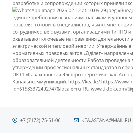
разработке и сопровождении которых приняли экс
«Внедр
единые требования к знаниям, навыкам и уровням
позволят готовить специалистов, чьи компетенции
сотрудничестве с вузами, организациями ТиППО и
охватывают ключевые направления деятельности э
электрической и тепловой энергии. Утверждённы
нормативных правовых актов «Әділет» направлены
образовательной деятельности.Работа проведена в
утверждении профессиональных стандартов в сфере
ОЮЛ «Казахстанская Электроэнергетическая Ассо
Каналы коммуникаций:
https://kea.kz/
https://www.i
id=61583372492747&locale=ru_RU
www.tiktok.com/@p
+7 (7172) 75-51-06
KEA.ASTANA@MAIL.RU