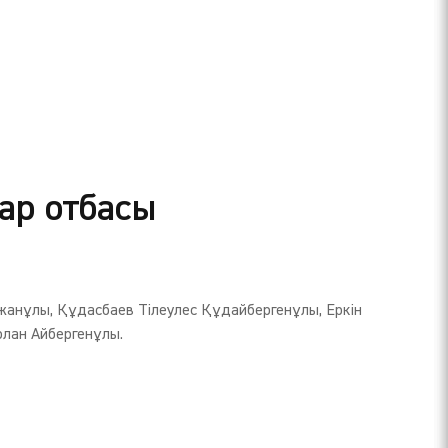
ар отбасы
анұлы, Құдасбаев Тілеулес Құдайбергенұлы, Еркін
рлан Айбергенұлы.