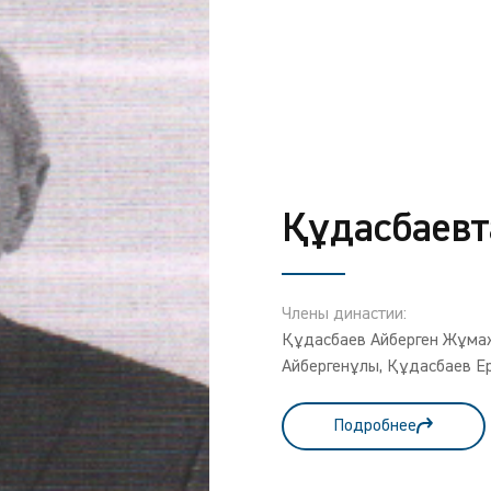
Құдасбаевт
Члены династии:
Құдасбаев Айберген Жұмаж
Айбергенұлы, Құдасбаев Е
Подробнее